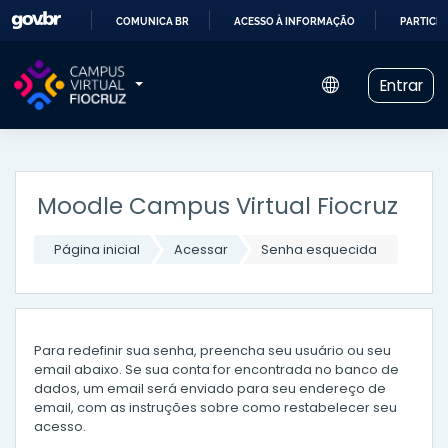
COMUNICA BR
ACESSO À INFORMAÇÃO
PARTICIP
IR
PARA
Entrar
O
CONTEÚDO
Ir para o conteúdo principal
Moodle Campus Virtual Fiocruz
Página inicial
Acessar
Senha esquecida
Para redefinir sua senha, preencha seu usuário ou seu
email abaixo. Se sua conta for encontrada no banco de
dados, um email será enviado para seu endereço de
email, com as instruções sobre como restabelecer seu
acesso.