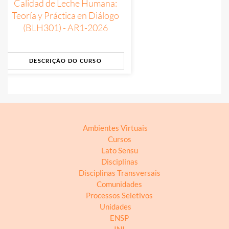
Calidad de Leche Humana:
Teoría y Práctica en Diálogo
(BLH301) - AR1-2026
DESCRIÇÃO DO CURSO
Ambientes Virtuais
Cursos
Lato Sensu
Disciplinas
Disciplinas Transversais
Comunidades
Processos Seletivos
Unidades
ENSP