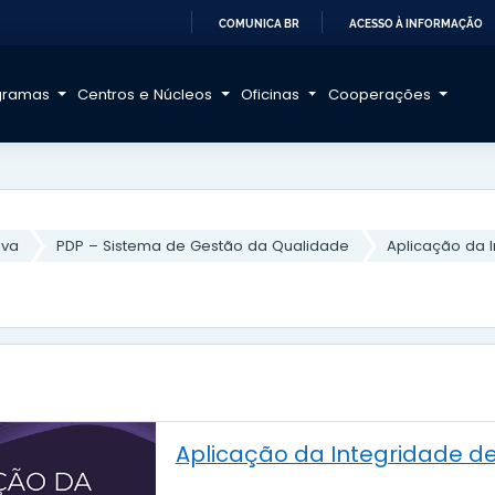
COMUNICA BR
ACESSO À INFORMAÇÃO
IR
PARA
gramas
Centros e Núcleos
Oficinas
Cooperações
O
CONTEÚDO
iva
PDP – Sistema de Gestão da Qualidade
Aplicação da I
Aplicação da Integridade de