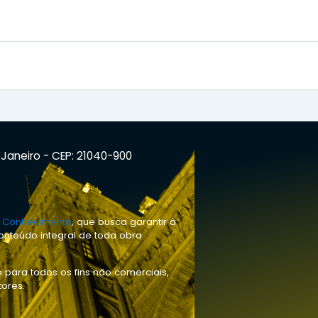
e Janeiro - CEP: 21040-900
o Conhecimento
, que busca garantir à
onteúdo integral de toda obra
 para todos os fins não comerciais,
tores.